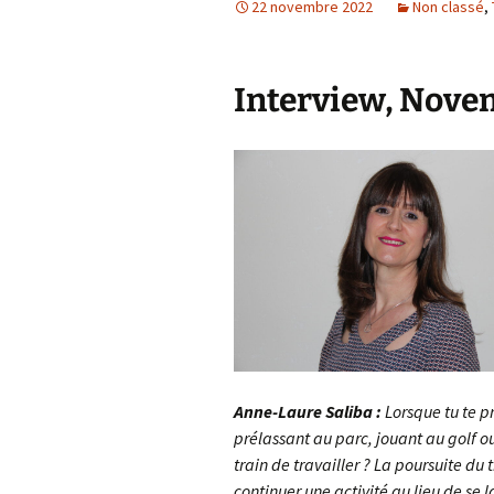
22 novembre 2022
Non classé
,
Interview, Nove
Anne-Laure Saliba :
Lorsque tu te pro
prélassant au parc, jouant au golf ou
train de travailler ? La poursuite du 
continuer une activité au lieu de se l