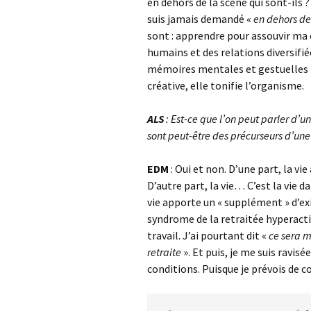
en dehors de la scène qui sont-ils
suis jamais demandé «
en dehors de 
sont : apprendre pour assouvir ma cu
humains et des relations diversifi
mémoires mentales et gestuelles p
créative, elle tonifie l’organisme.
ALS
: Est-ce que l’on peut parler d’un
sont peut-être des précurseurs d’un
EDM
: Oui et non. D’une part, la vie
D’autre part, la vie… C’est la vie 
vie apporte un « supplément » d’exis
syndrome de la retraitée hyperactiv
travail. J’ai pourtant dit «
ce sera m
retraite
». Et puis, je me suis ravisée
conditions. Puisque je prévois de co