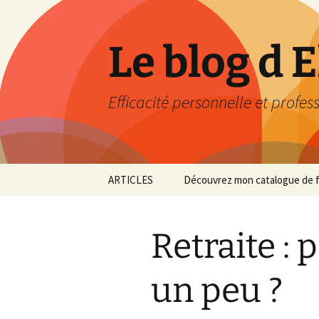
Aller
au
contenu
Le blog d 
Efficacité personnelle et profes
ARTICLES
Découvrez mon catalogue de f
Retraite : 
un peu ?