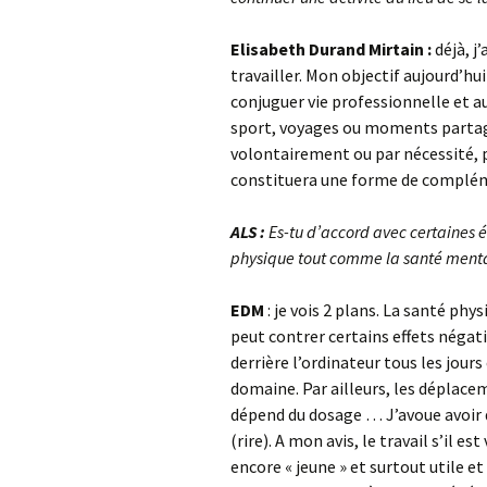
Elisabeth Durand Mirtain :
déjà, j
travailler. Mon objectif aujourd’hui 
conjuguer vie professionnelle et au
sport, voyages ou moments partagés
volontairement ou par nécessité, p
constituera une forme de compléme
ALS :
Es-tu d’accord avec certaines é
physique tout comme la santé menta
EDM
: je vois 2 plans. La santé phy
peut contrer certains effets négatif
derrière l’ordinateur tous les jour
domaine. Par ailleurs, les déplac
dépend du dosage … J’avoue avoir d
(rire). A mon avis, le travail s’il
encore « jeune » et surtout utile e