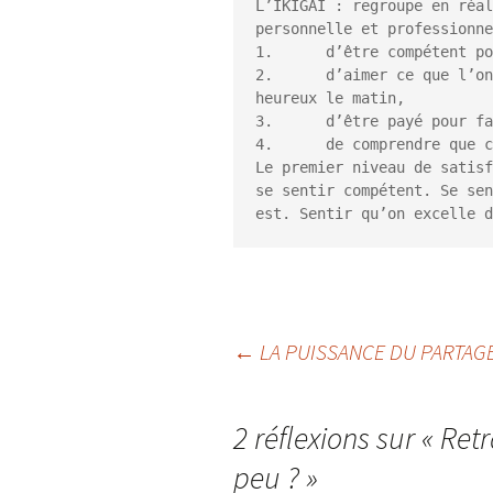
L’IKIGAI : regroupe en réal
personnelle et professionne
1.	d’être compétent pour faire ce que l’on fait,

2.	d’aimer ce que l’on fait, la raison pour laquelle on se lève 
heureux le matin,

3.	d’être payé pour faire ce que l’on fait,

4.	de comprendre que ce que l’on fait est utile.

Le premier niveau de satisf
se sentir compétent. Se sen
Navigation
←
LA PUISSANCE DU PARTAG
des
2 réflexions sur «
Retr
peu ?
»