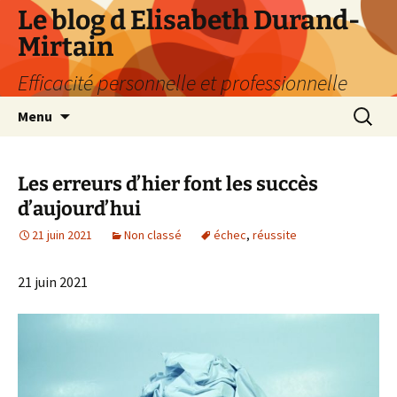
Aller
Le blog d Elisabeth Durand-
au
Mirtain
contenu
Efficacité personnelle et professionnelle
Recherc
Menu
Les erreurs d’hier font les succès
d’aujourd’hui
21 juin 2021
Non classé
échec
,
réussite
21 juin 2021