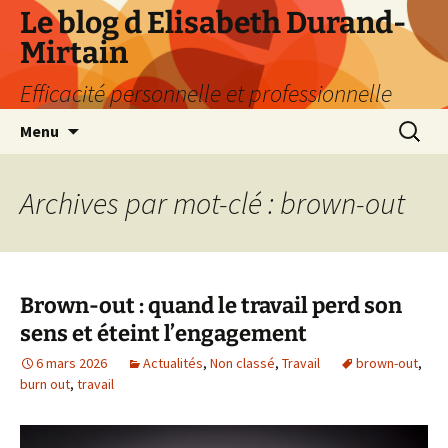
Aller
Le blog d Elisabeth Durand-
au
Mirtain
contenu
Efficacité personnelle et professionnelle
Recherc
Menu
Archives par mot-clé : brown-out
Brown-out : quand le travail perd son
sens et éteint l’engagement
6 mars 2026
Actualités
,
Non classé
,
Travail
brown-out
,
burn out
,
travail