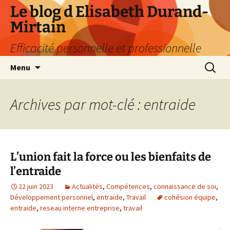
Aller
Le blog d Elisabeth Durand-
au
Mirtain
contenu
Efficacité personnelle et professionnelle
Recherc
Menu
Archives par mot-clé : entraide
L’union fait la force ou les bienfaits de
l’entraide
22 juin 2023
Actualités
,
Compétences
,
connaissance de soi
,
Développement personnel
,
entraide
,
Travail
cohésion équipe
,
entraide
,
reseau interne entreprise
,
travail