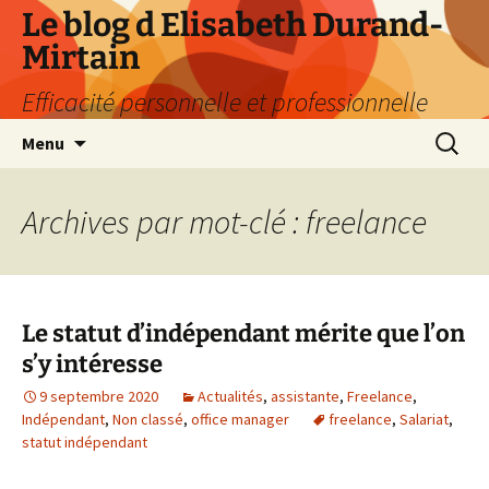
Aller
Le blog d Elisabeth Durand-
au
Mirtain
contenu
Efficacité personnelle et professionnelle
Recherc
Menu
Archives par mot-clé : freelance
Le statut d’indépendant mérite que l’on
s’y intéresse
9 septembre 2020
Actualités
,
assistante
,
Freelance
,
Indépendant
,
Non classé
,
office manager
freelance
,
Salariat
,
statut indépendant