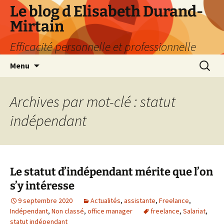
Aller
Le blog d Elisabeth Durand-
au
Mirtain
contenu
Efficacité personnelle et professionnelle
Recherc
Menu
Archives par mot-clé : statut
indépendant
Le statut d’indépendant mérite que l’on
s’y intéresse
9 septembre 2020
Actualités
,
assistante
,
Freelance
,
Indépendant
,
Non classé
,
office manager
freelance
,
Salariat
,
statut indépendant